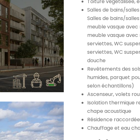
Toiture végétalisée, e
Salles de bains/salles
Salles de bains/salles
meuble vasque avec m
meuble vasque avec m
serviettes, WC suspen
serviettes, WC suspen
douche
Revêtements des sols 
humides, parquet pour
selon échantillons)
Ascenseur, volets ro
Isolation thermique 
chape acoustique
Résidence raccordée 
Chauffage et eau cha