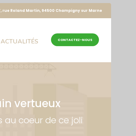
7, rue Roland Martin, 94500 Champigny sur Marne
ACTUALITÉS
CONTACTEZ-NOUS
in vertueux
au coeur de ce joli