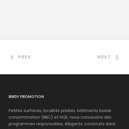
PREV
NEXT
BIRDY PROMOTION
Petites surfaces, localités prisées, bâtiments basse
consommation (BBC) et HQE, nous concevons des
programmes responsables, élégants, construits dans