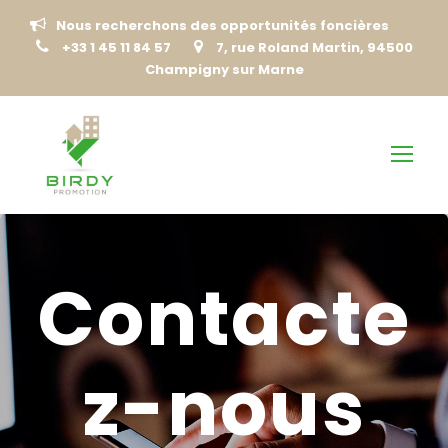
Nous recherchons des opportunités foncières
+33 1 45 11 84 57
7, rue Roland Martin, 94500
Champigny sur Marne
Contacte
z-nous