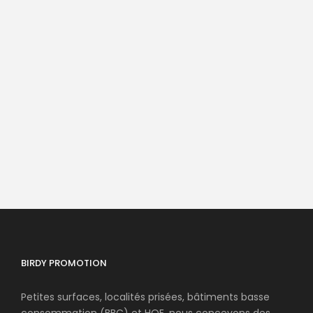
Suivez-nous sur Facebook
Suivez-nous sur Linkedin
BIRDY PROMOTION
Petites surfaces, localités prisées, bâtiments basse