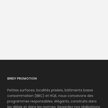
Birdy Promotion sur Facebook
Birdy Promotion sur Linkedin
BIRDY PROMOTION
Petites surfaces, localités prisées, bâtiments basse
consommation (BBC) et HQE, nous concevons des
programmes responsables, élégants, construits dans
les délais et dans les normes. Regardez nos réalisations