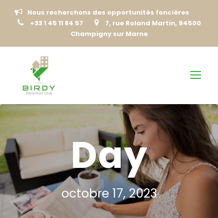
Nous recherchons des opportunités foncières
+33 1 45 11 84 57
7, rue Roland Martin, 94500
Champigny sur Marne
Day
octobre 17, 2023