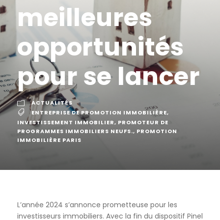
meilleures
opportunités
pour se lancer
ACTUALITÉS
ENTREPRISE DE PROMOTION IMMOBILIÈRE
,
INVESTISSEMENT IMMOBILIER
,
PROMOTEUR DE
PROGRAMMES IMMOBILIERS NEUFS.
,
PROMOTION
IMMOBILIÈRE PARIS
L’année 2024 s’annonce prometteuse pour les
investisseurs immobiliers. Avec la fin du dispositif Pinel