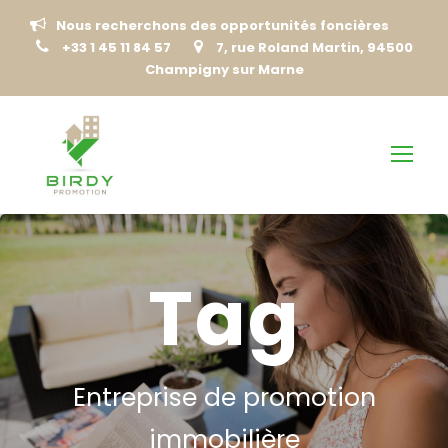
Nous recherchons des opportunités foncières
+33 1 45 11 84 57
7, rue Roland Martin, 94500
Champigny sur Marne
Tag
Entreprise de promotion
immobilière