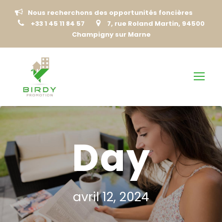
Nous recherchons des opportunités foncières
+33 1 45 11 84 57
7, rue Roland Martin, 94500
Champigny sur Marne
Day
avril 12, 2024