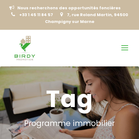
Nous recherchons des opportunités foncières
+33 1 45 11 84 57
7, rue Roland Martin, 94500
Champigny sur Marne
Tag
Programme immobilier