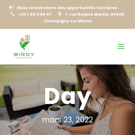
Nous recherchons des opportunités foncières
+33 1 45 11 84 57
7, rue Roland Martin, 94500
Champigny sur Marne
Day
mars 23, 2022