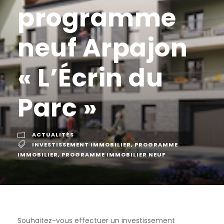
programme
neuf Arpajon
« L’Écrin du
Parc »
ACTUALITÉS
INVESTISSEMENT IMMOBILIER
,
PROGRAMME
IMMOBILIER
,
PROGRAMME IMMOBILIER NEUF
Souhaitez-vous effectuer un investissement