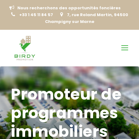
Nous recherchons des opportunités foncières
+33 1 45 11 84 57
7, rue Roland Martin, 94500
Champigny sur Marne
Promoteur de
programmes
immobiliers