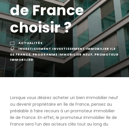
de France
choisir ?
ACTUALITÉS
INVESTISSEMENT INVESTISSEMENT IMMOBILIER ILE
DE FRANCE
,
PROGRAMME IMMOBILIER NEUF
,
PROMOTEUR
IMMOBILIER
Lorsque vous désirez acheter un bien immobilier neuf
ou devenir propriétaire en île de France, pensez au
préalable à faire recours à un promoteur immobilier
ile de France. En effet, le promoteur immobilier île de
France sera l’un des acteurs clés tout au long du