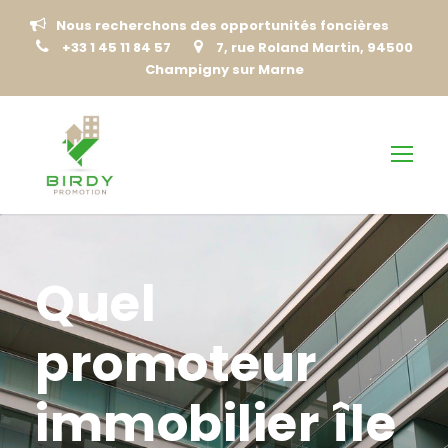
Nous recherchons des opportunités foncières
+33 1 45 11 84 57
7, rue Roland Martin, 94500
Champigny sur Marne
Quel
promoteur
immobilier île