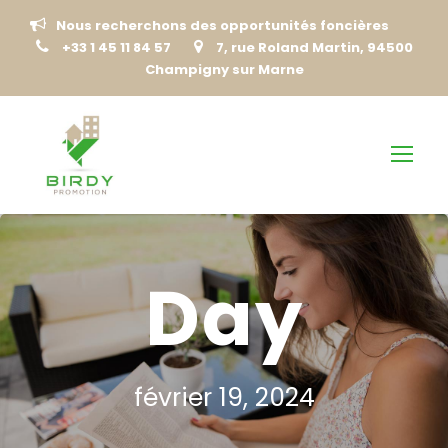
Nous recherchons des opportunités foncières
+33 1 45 11 84 57
7, rue Roland Martin, 94500
Champigny sur Marne
Day
février 19, 2024