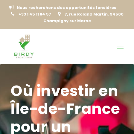
Nous recherchons des opportunités foncières
+33 1 45 11 84 57
7, rue Roland Martin, 94500
Champigny sur Marne
Où investir en
Île-de-France
pour un