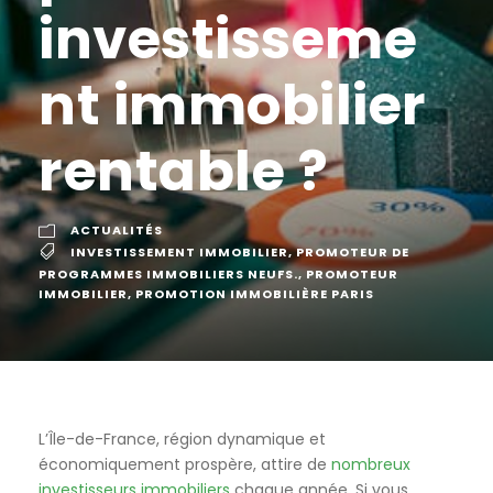
investisseme
nt immobilier
rentable ?
ACTUALITÉS
INVESTISSEMENT IMMOBILIER
,
PROMOTEUR DE
PROGRAMMES IMMOBILIERS NEUFS.
,
PROMOTEUR
IMMOBILIER
,
PROMOTION IMMOBILIÈRE PARIS
L’Île-de-France, région dynamique et
économiquement prospère, attire de
nombreux
investisseurs immobiliers
chaque année. Si vous